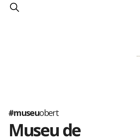
#museu
obert
Museu de