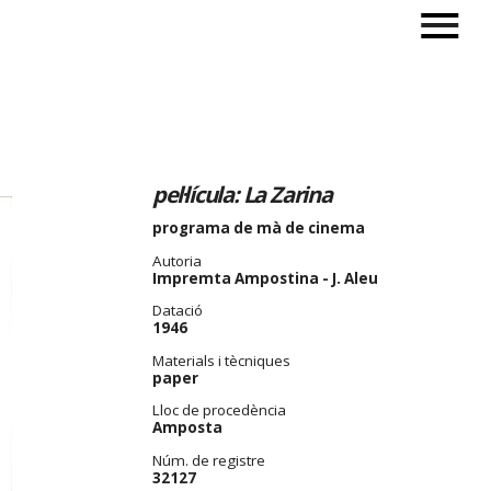
pel·lícula: La Zarina
programa de mà de cinema
Autoria
Impremta Ampostina - J. Aleu
Datació
1946
Materials i tècniques
paper
Lloc de procedència
Amposta
Núm. de registre
32127