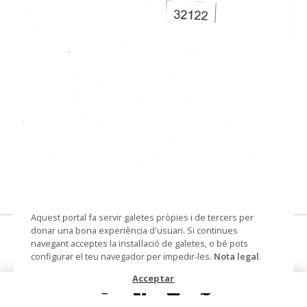
© Museu de les Terres de l'Ebre
Aquest portal fa servir galetes pròpies i de tercers per
donar una bona experiència d'usuari. Si continues
pel·lícula: El abanderado
navegant acceptes la instal·lació de galetes, o bé pots
configurar el teu navegador per impedir-les.
Nota legal
.
programa de mà de cinema
Acceptar