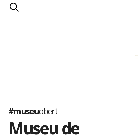
#museu
obert
Museu de