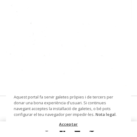
© Museu de les Terres de l'Ebre
Aquest portal fa servir galetes pròpies i de tercers per
donar una bona experiència d'usuari. Si continues
pel·lícula: Siete mujeres
navegant acceptes la instal·lació de galetes, o bé pots
configurar el teu navegador per impedir-les.
Nota legal
.
programa de mà de cinema
Acceptar