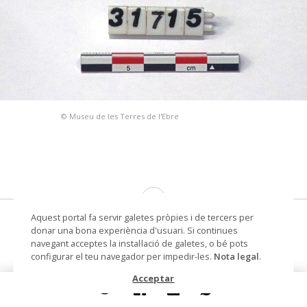
© Museu de les Terres de l'Ebre
Aquest portal fa servir galetes pròpies i de tercers per
pin commemoratiu de la Festa de Santa
donar una bona experiència d'usuari. Si continues
Llúcia d'Amposta
navegant acceptes la instal·lació de galetes, o bé pots
configurar el teu navegador per impedir-les.
Nota legal
.
pin
Acceptar