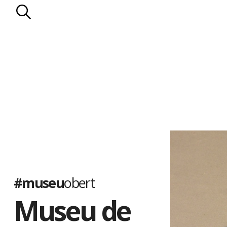
#museu
obert
Museu de