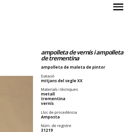
ampolleta de vernís i ampolleta
de trementina
ampolleta de maleta de pintor
Datació
mitjans del segle XX
Materials i tècniques
metall
trementina
vernís
Lloc de procedència
Amposta
Núm. de registre
31219