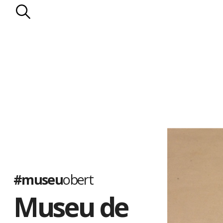
#museu
obert
Museu de