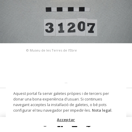
© Museu de les Terres de l'Ebre
Aquest portal fa servir galetes pròpies i de tercers per
52mm
donar una bona experiència d'usuari. Si continues
navegant acceptes la instal·lació de galetes, o bé pots
teleobjectiu de càmera
configurar el teu navegador per impedir-les.
Nota legal
.
fotogràfica
Acceptar