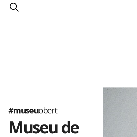
#museu
obert
Museu de