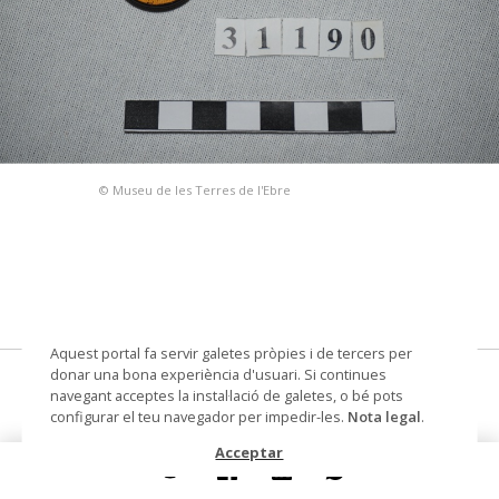
© Museu de les Terres de l'Ebre
Aquest portal fa servir galetes pròpies i de tercers per
donar una bona experiència d'usuari. Si continues
filtre de càmera fotogràfica
navegant acceptes la instal·lació de galetes, o bé pots
configurar el teu navegador per impedir-les.
Nota legal
.
Datació
primera meitat segle XX
Acceptar