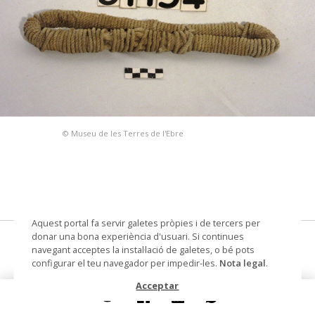
© Museu de les Terres de l'Ebre
Aquest portal fa servir galetes pròpies i de tercers per
donar una bona experiència d'usuari. Si continues
corda (embarcació)
navegant acceptes la instal·lació de galetes, o bé pots
configurar el teu navegador per impedir-les.
Nota legal
.
Materials i tècniques
cotó
Acceptar