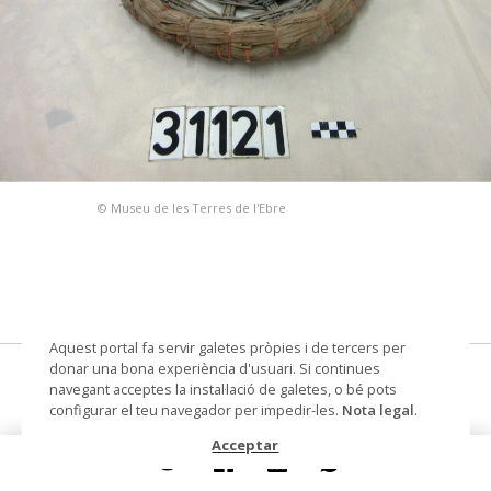
© Museu de les Terres de l'Ebre
Aquest portal fa servir galetes pròpies i de tercers per
donar una bona experiència d'usuari. Si continues
cabasset de palangre
navegant acceptes la instal·lació de galetes, o bé pots
configurar el teu navegador per impedir-les.
Nota legal
.
Lloc de procedència
Sant Carles de la Ràpita
Acceptar