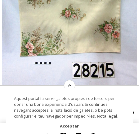
drap per a la gerra d'oli, tapadora de
© Museu de les Terres de l'Ebre
Aquest portal fa servir galetes pròpies i de tercers per
gerra d'oli
donar una bona experiència d'usuari. Si continues
navegant acceptes la instal·lació de galetes, o bé pots
Autoria
Torta Reverté, Mercè (mestressa
configurar el teu navegador per impedir-les.
Nota legal
.
de casa)
Acceptar