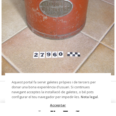
© Museu de les Terres de l'Ebre
Aquest portal fa servir galetes pròpies i de tercers per
donar una bona experiència d'usuari. Si continues
doble decalitre
navegant acceptes la instal·lació de galetes, o bé pots
configurar el teu navegador per impedir-les.
Nota legal
.
Materials i tècniques
metall
Acceptar