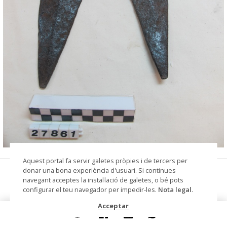
© Museu de les Terres de l'Ebre
Aquest portal fa servir galetes pròpies i de tercers per
donar una bona experiència d'usuari. Si continues
fulla d'aixada d'aixamorar
navegant acceptes la instal·lació de galetes, o bé pots
configurar el teu navegador per impedir-les.
Nota legal
.
Materials i tècniques
ferro
Acceptar