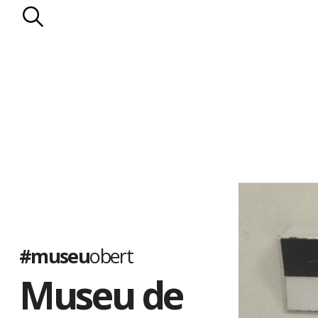
#museu
obert
Museu de