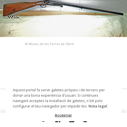
© Museu de les Terres de l'Ebre
Aquest portal fa servir galetes pròpies i de tercers per
donar una bona experiència d'usuari. Si continues
escopeta de caça sistema Lefaucheux
navegant acceptes la instal·lació de galetes, o bé pots
configurar el teu navegador per impedir-les.
Nota legal
.
escopeta de caça, de pistó
Acceptar