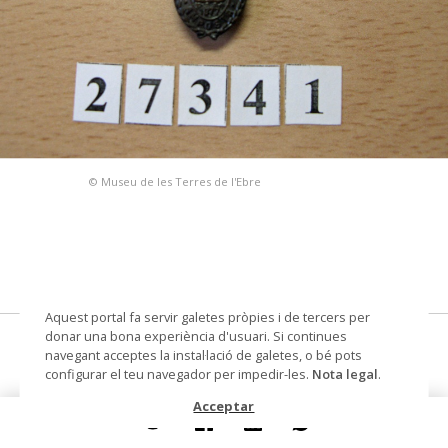
© Museu de les Terres de l'Ebre
Aquest portal fa servir galetes pròpies i de tercers per
donar una bona experiència d'usuari. Si continues
Cambra Arrossera Amposta
navegant acceptes la instal·lació de galetes, o bé pots
configurar el teu navegador per impedir-les.
Nota legal
.
botó de solapa
Acceptar