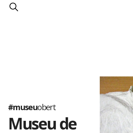
#museu
obert
Museu de