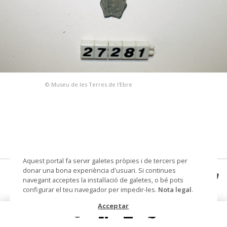
© Museu de les Terres de l'Ebre
Aquest portal fa servir galetes pròpies i de tercers per
donar una bona experiència d'usuari. Si continues
segell Ajuntament d'Amposta Dipositaria
navegant acceptes la instal·lació de galetes, o bé pots
configurar el teu navegador per impedir-les.
Nota legal
.
segell municipal
Acceptar