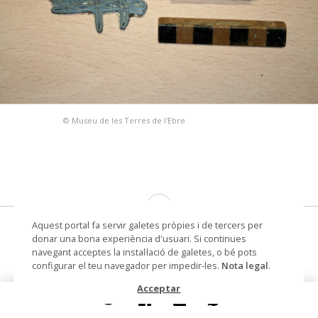
© Museu de les Terres de l'Ebre
Aquest portal fa servir galetes pròpies i de tercers per
segell Ajuntament d'Amposta signatura
donar una bona experiència d'usuari. Si continues
desconeguda
navegant acceptes la instal·lació de galetes, o bé pots
configurar el teu navegador per impedir-les.
Nota legal
.
segell municipal
Acceptar