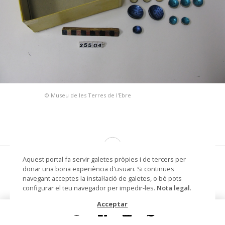
© Museu de les Terres de l'Ebre
Aquest portal fa servir galetes pròpies i de tercers per
capsa de botons de botiga amb botons
donar una bona experiència d'usuari. Si continues
solts
navegant acceptes la instal·lació de galetes, o bé pots
configurar el teu navegador per impedir-les.
Nota legal
.
Lloc de procedència
Amposta
Acceptar