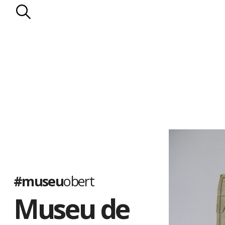
#museu
obert
Museu de