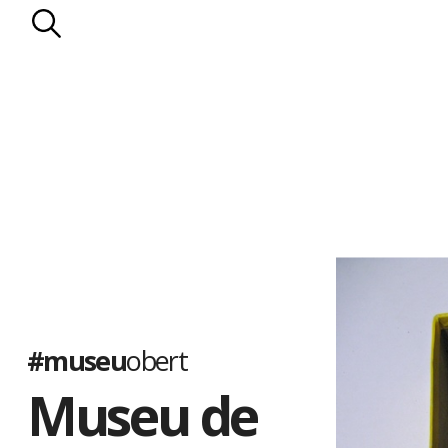
#museu
obert
Museu de