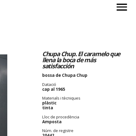
Chupa Chup. El caramelo que
llena la boca de más
satisfacción
bossa de Chupa Chup
Datació
cap al 1965
Materials i tècniques
plàstic
tinta
Lloc de procedència
Amposta
Núm. de registre
20442