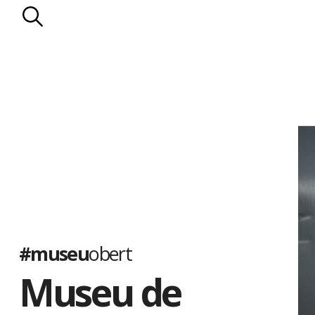
#museu
obert
Museu de