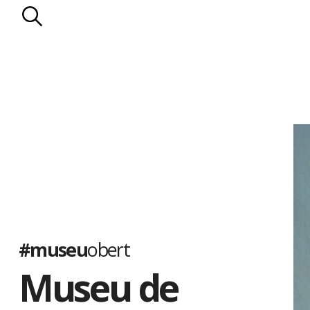
#museu
obert
Museu de