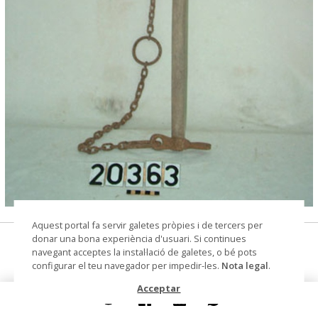
© Museu de les Terres de l'Ebre
Aquest portal fa servir galetes pròpies i de tercers per
donar una bona experiència d'usuari. Si continues
balancí de matxet
navegant acceptes la instal·lació de galetes, o bé pots
configurar el teu navegador per impedir-les.
Nota legal
.
Materials i tècniques
fusta
Acceptar