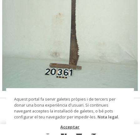
© Museu de les Terres de l'Ebre
Aquest portal fa servir galetes pròpies i de tercers per
donar una bona experiència d'usuari. Si continues
serra de dos mans
navegant acceptes la instal·lació de galetes, o bé pots
configurar el teu navegador per impedir-les.
Nota legal
.
Materials i tècniques
ferro
Acceptar