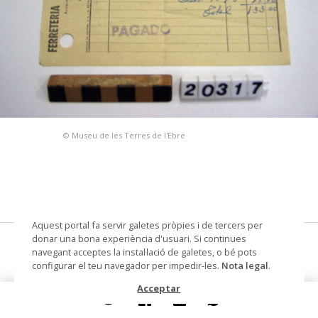
© Museu de les Terres de l'Ebre
Aquest portal fa servir galetes pròpies i de tercers per
donar una bona experiència d'usuari. Si continues
Ferreteria Fausto Cabanes
navegant acceptes la instal·lació de galetes, o bé pots
configurar el teu navegador per impedir-les.
Nota legal
.
docum proveidors carr Ferreres
Acceptar