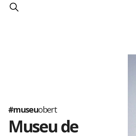
#museu
obert
Museu de