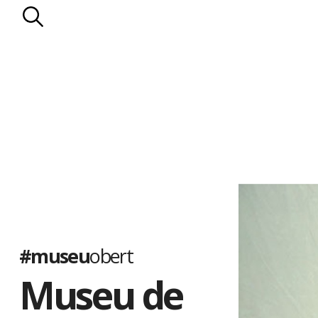
#museu
obert
Museu de