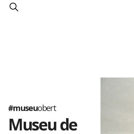
#museu
obert
Museu de