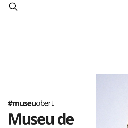
#museu
obert
Museu de