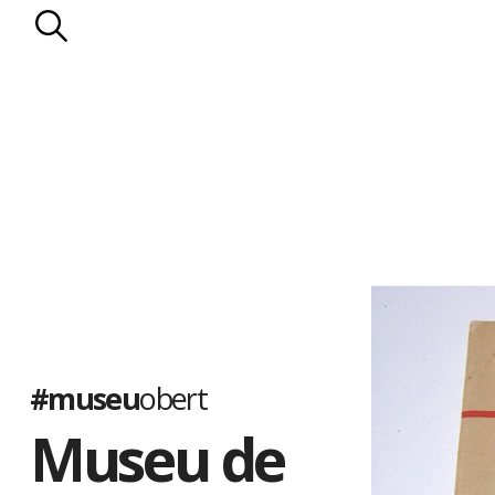
#museu
obert
Museu de