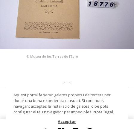
© Museu de les Terres de l'Ebre
Aquest portal fa servir galetes pròpies i de tercers per
Centro de Ensñanza media y Profesional
donar una bona experiència d'usuari. Si continues
(Instituto Laboral) Amposta
navegant acceptes la instal·lació de galetes, o bé pots
configurar el teu navegador per impedir-les.
Nota legal
.
fulletó de difusió Batxillerat
Acceptar