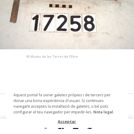
© Museu de les Terres de l'Ebre
Aquest portal fa servir galetes pròpies i de tercers per
donar una bona experiència d'usuari. Si continues
estri de ferrer desconegut
navegant acceptes la instal·lació de galetes, o bé pots
configurar el teu navegador per impedir-les.
Nota legal
.
Autoria
Viscarro Vidal, Francisco (ferrer)
Acceptar