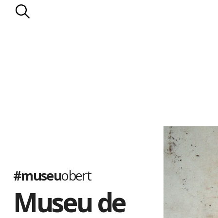
#museu
obert
Museu de