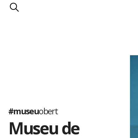
#museu
obert
Museu de