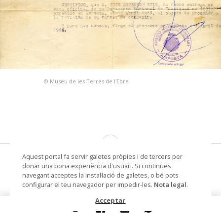
© Museu de les Terres de l'Ebre
Aquest portal fa servir galetes pròpies i de tercers per
Alfredo Morales Ginovart, gestor
donar una bona experiència d'usuari. Si continues
administrativo
navegant acceptes la instal·lació de galetes, o bé pots
configurar el teu navegador per impedir-les.
Nota legal
.
certificat
Acceptar