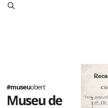
#museu
obert
Museu de