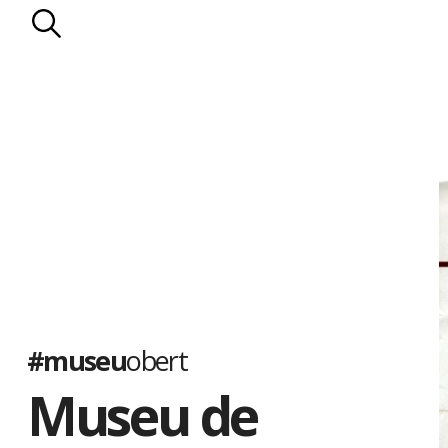
#museu
obert
Museu de