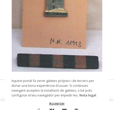
© Museu de les Terres de l'Ebre
Aquest portal fa servir galetes pròpies i de tercers per
donar una bona experiència d'usuari. Si continues
Torre de la Carrova d'Amposta
navegant acceptes la instal·lació de galetes, o bé pots
configurar el teu navegador per impedir-les.
Nota legal
.
pin
Acceptar