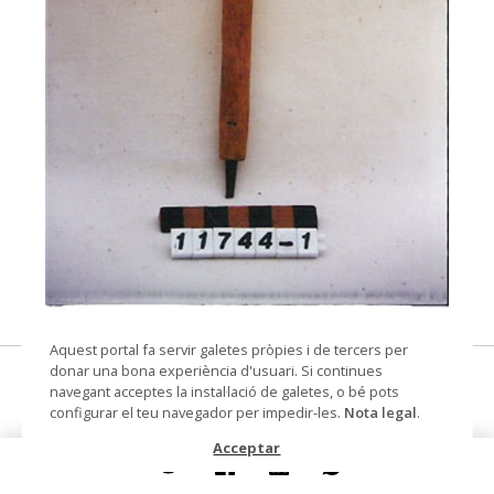
© Museu de les Terres de l'Ebre
Aquest portal fa servir galetes pròpies i de tercers per
donar una bona experiència d'usuari. Si continues
barrina amb funda
navegant acceptes la instal·lació de galetes, o bé pots
configurar el teu navegador per impedir-les.
Nota legal
.
Materials i tècniques
fusta
Acceptar