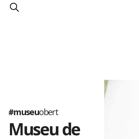
#museu
obert
Museu de