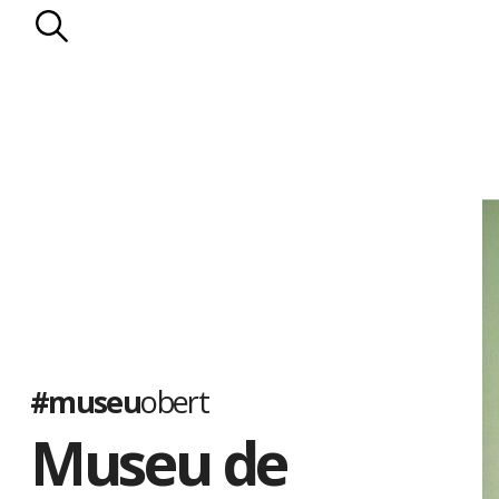
#museu
obert
Museu de