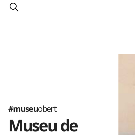
#museu
obert
Museu de