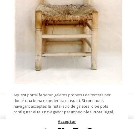
© Museu de les Terres de l'Ebre
Aquest portal fa servir galetes pròpies i de tercers per
donar una bona experiència d'usuari. Si continues
cadira de boba
navegant acceptes la instal·lació de galetes, o bé pots
configurar el teu navegador per impedir-les.
Nota legal
.
Datació
1980
Acceptar