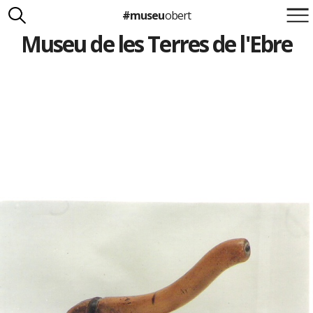
#museu
obert
Museu de les Terres de l'Ebre
Suma't a la iniciativa
Carlota Royo
Francesca Barcellona
info@museuobert.cat.
Nota legal