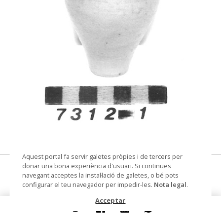
© Museu de les Terres de l'Ebre
Aquest portal fa servir galetes pròpies i de tercers per
donar una bona experiència d'usuari. Si continues
obreta (fireta), gerra (setra)
navegant acceptes la instal·lació de galetes, o bé pots
configurar el teu navegador per impedir-les.
Nota legal
.
Autoria
Cortiella Martí, Joan
Acceptar