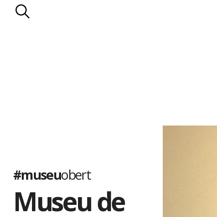
#museu
obert
Museu de